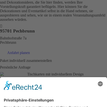
und Dekorationsideen, die Sie hier finden, werden Ihre
Vorstellungskraft garantiert beflügeln. Hier können Sie die
Dekorationen und Eventartikel selbst in die Hand nehmen, sie
ausprobieren und sehen, wie sie in einem realen Veranstaltungsumfeld
aussehen würden.
95701 Pechbrunn
Bahnhofstraße 7a
Pechbrunn
Anfahrt planen
Paket individuell zusammenstellen
Persönliche Anfrage
Anfrage
Lassen Sie uns gemeinsam den ersten Schritt der Reise
gehen!
Wir freuen uns sehr darauf, Sie und Ihre Wünsche kennenzulernen.
Lassen Sie uns Gemeinsam Ihre Vision zum Leben erwecken.