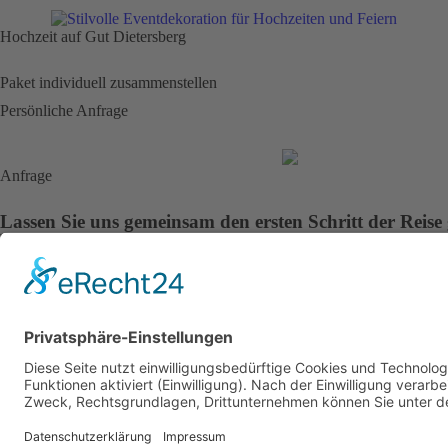
Hochzeit auf Gut Dietersberg
Paket individuell zusammenstellen
Persönliche Anfrage
Anfrage
Lassen Sie uns gemeinsam den ersten Schritt der Reise
Wir freuen uns sehr darauf, Sie und Ihre Wünsche kennenzulernen. L
Jetzt anfragen
0160 948 229 73
info@event-passion.de
Jetzt anfragen