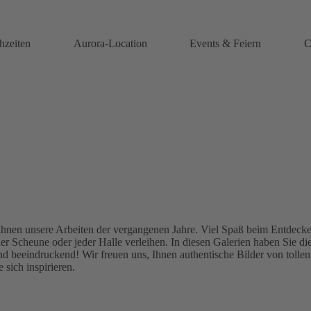
hzeiten
Aurora-Location
Events & Feiern
C
 Ihnen unsere Arbeiten der vergangenen Jahre. Viel Spaß beim Entdecken
r Scheune oder jeder Halle verleihen. In diesen Galerien haben Sie di
und beeindruckend! Wir freuen uns, Ihnen authentische Bilder von tolle
sich inspirieren.